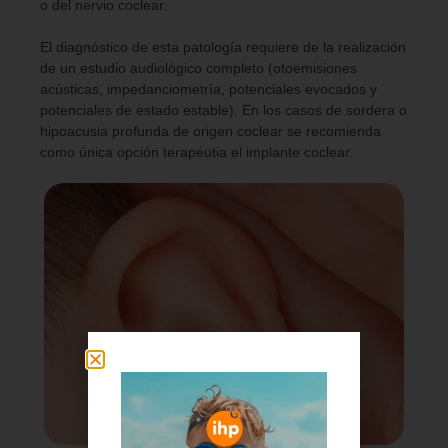
o del nervio coclear.
El diagnóstico de esta patología requiere de la realización
de un estudio audiológico completo (otoemisiones
acústicas, impedanciometría, potenciales evocados y
potenciales de estado estable). En los casos de sordera o
hipoacusia profunda de origen coclear se recomienda
como única opción terapéutia el implante coclear.