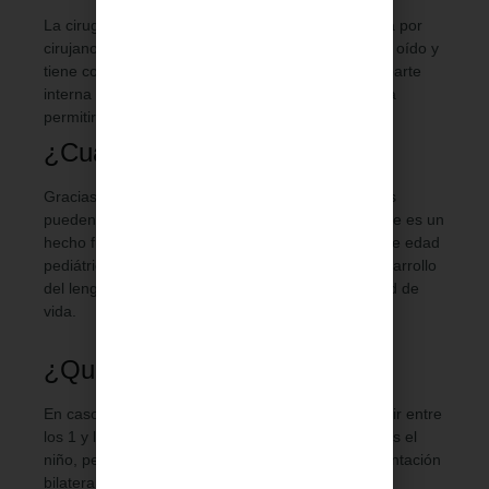
La cirugía requiere anestesia general, es realizada por
cirujanos específicamente formados en cirugía del oído y
tiene como fin introducir de forma permanente la parte
interna del implante en la cóclea del paciente, para
permitir la estimulación directa del nervio coclear.
¿Cuáles son sus beneficios?
Gracias al implante coclear los pacientes operados
pueden recuperar la audición de ambos oídos. Este es un
hecho fundamental, especialmente en pacientes de edad
pediátrica, para poder conseguir un adecuado desarrollo
del lenguaje y una importante mejora en su calidad de
vida.
¿Quién lo necesita?
En caso de sordera al nacimiento es ideal intervenir entre
los 1 y los 3 años de edad, ya que cuanto mayor es el
niño, peor es el resultado. Se recomienda la implantación
bilateral (ya sea simultánea en un mismo acto o