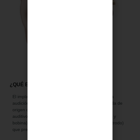
¿QUÉ ES UN IMPLANTE COCLEAR?
El implante coclear es un dispositivo que permite la
audición en casos de sordera o hipoacusia profunda de
origen coclear, por estimulación directa del nervio
auditivo. Consta de una parte externa (procesador y
bobina) y otra interna (receptor-estimulador y electrodo)
que precisa cirugía para ser implantada.