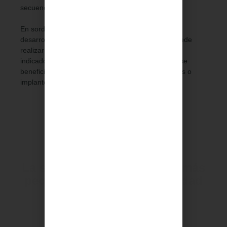
secuencial).
En sorderas postlocutivas (las que ocurren tras el
desarrollo del lenguaje), el implante coclear se puede
realizar a cualquier edad, estando especialmente
indicado en los casos de sordera bilateral que no se
benefician de otros dispositivos como los audífonos o
implantes osteointegrados.
La salud y bienestar de los más
pequeños es nuestra prioridad
SOLICITAR CITA