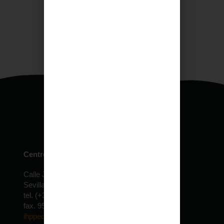
Centro de especialidades pediátricas
Calle Jardín de la Isla, 6 Edificio Expolocal
Sevilla – ESPAÑA
tel. (+34) 954 610 022 – 30 lineas
fax. 954 690 155
ihppediatria@ihppediatria.com