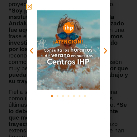
proyecto y la vocación que lo ha guiado.
“Soy pediatra y hemos fundado un
instituto de pediatría que está en toda
Andalucía, pero donde hemos empezado
fue aquí”
, recordó, antes de resumir en una
frase el sentido de toda su carrera: “
Hemos
investigado vacunas, hemos trabajado
por los niños y para los niños”
. El
reconocimiento, confesó visiblemente
conmovido, adquiría para él una dimensión
muy personal:
“Ha sido el mayor honor que
pueda recibir una persona por su trabajo y
su trayectoria profesional”
.
Fiel a su manera de entender la medicina
como un trabajo de equipo, reservó sus
últimas palabras para el agradecimiento:
“Se
lo debo a Sevilla y a toda aquella gente
que me ha acompañado en esta
trayectoria”
, un agradecimiento que hizo
extensivo a todos los profesionales que han
hecho posible el proyecto.