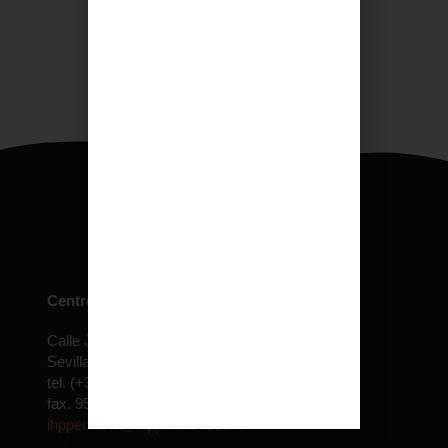
Centro de especialidades pediátricas
Calle Jardín de la Isla, 6 Edificio Expolocal
Sevilla – ESPAÑA
tel. (+34) 954 610 022 – 30 lineas
fax. 954 690 155
ihppediatria@ihppediatria.com