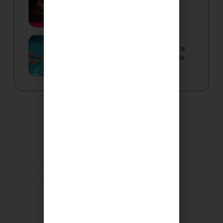
Grupo IHP recuerda que la
supervisión activa es clave para
prevenir ahogamientos infantiles
este verano
La salud y bienestar de los más
pequeños es nuestra prioridad
SOLICITAR CITA