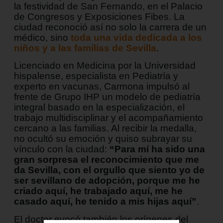
la festividad de San Fernando, en el Palacio
de Congresos y Exposiciones Fibes. La
ciudad reconoció así no solo la carrera de un
médico, sino
toda una vida dedicada a los
niños y a las familias de Sevilla
.
Licenciado en Medicina por la Universidad
hispalense, especialista en Pediatría y
experto en vacunas, Carmona impulsó al
frente de Grupo IHP un modelo de pediatría
integral basado en la especialización, el
trabajo multidisciplinar y el acompañamiento
cercano a las familias. Al recibir la medalla,
no ocultó su emoción y quiso subrayar su
vínculo con la ciudad:
“Para mí ha sido una
gran sorpresa el reconocimiento que me
da Sevilla, con el orgullo que siento yo de
ser sevillano de adopción, porque me he
criado aquí, he trabajado aquí, me he
casado aquí, he tenido a mis hijas aquí”
.
El doctor evocó también los orígenes del