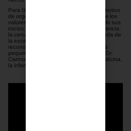
Para Grupo IHP, esta distinción es un motivo
de orgullo colectivo y la confirmación de los
valores que sostienen el proyecto desde sus
inicios: la vocación, el cuidado de la infancia,
la cercanía con las familias y la búsqueda de
la excelencia. Más que un galardón,
reconoce una vida entregada a los más
pequeños y el compromiso que une al Dr.
Carmona y a todo su equipo con la medicina,
la infancia y la ciudad de Sevilla.