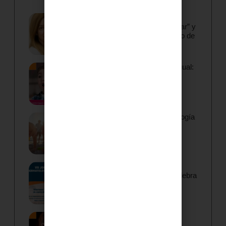
La Dra. Natividad López alerta
sobre los riesgos del “callo solar” y
la desinformación en el cuidado de
la piel
Frenillo lingual y frenillo sublingual:
cuándo valorar y cómo tratar
Los especialistas en Dermatología
Pediátrica advierten de que la
radiación solar tiene memoria
La VII Jornada IHP de
Dermatología Pediátrica se celebra
el próximo 25 de septiembre
Lactancia materna: número de
tomas y frecuencia