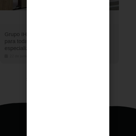
Grupo IHP refuerza su servicio de vacunas
para todas las edades con asesoramiento
especializado para viajeros
22 de junio de 2026
1
2
3
…
6
Siguiente »