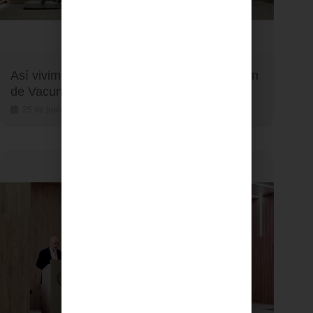
Así vivimos las XI Jornadas de Actualización
de Vacunas de Fundación IHP
25 de junio de 2026