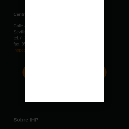
Centro de especialidades pediátricas
Calle Jardín de la Isla, 6 Edificio Expolocal
Sevilla – ESPAÑA
tel. (+34) 954 610 022 – 30 lineas
fax. 954 690 155
ihppediatria@ihppediatria.com
Sobre IHP