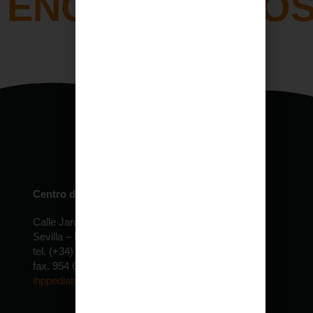
ENCONTRAMOS
Centro de especialidades pediátricas
Calle Jardín de la Isla, 6 Edificio Expolocal
Sevilla – ESPAÑA
tel. (+34) 954 610 022 – 30 lineas
fax. 954 690 155
ihppediatria@ihppediatria.com