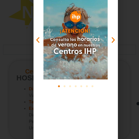
NUESTROS
CENTROS IHP
ALMERÍA
Centro Hospitalario:
HOSPITAL VITHAS ALMERÍA
Dirección:
Carretera el Mami, Km. 1, 04120,
Viator, Almería
Teléfono:
+34
950 21 71 00
Especialidades
:
Alergología – Cardiología –
Digestivo – Endocrinología – Neumología –
Pediatría – Puericultura – Traumatología –
Urgencias