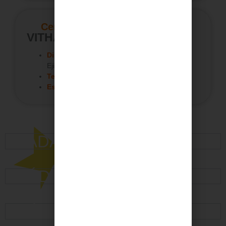
Centro de consultas:
VITHAS EL EJIDO
Dirección:
Avenida Ciavieja, 15, 04700, El
Ejido, Almería
Teléfono:
+34
950 48 96 88
Especialidades
:
Pediatría – Puericultura
BADAJOZ
CÁDIZ
CÓRDOBA