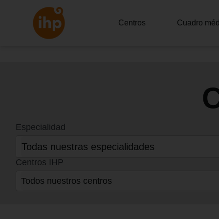
Centros
Cuadro méd
Especialidad
30
results
available
Centros IHP
19
results
available