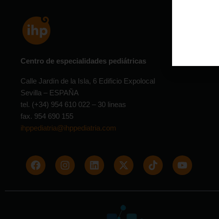
Centro de especialidades pediátricas
Calle Jardín de la Isla, 6 Edificio Expolocal
Sevilla – ESPAÑA
tel. (+34) 954 610 022 – 30 lineas
fax. 954 690 155
ihppediatria@ihppediatria.com