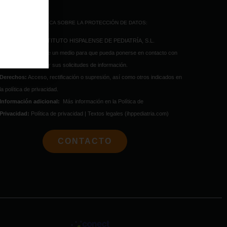
INFORMACIÓN BÁSICA SOBRE LA PROTECCIÓN DE DATOS:
Responsable:
INSTITUTO HISPALENSE DE PEDIATRÍA, S.L.
Finalidad
: Facilitarle un medio para que pueda ponerse en contacto con
nosotros y contestar sus solicitudes de información.
Derechos:
Acceso, rectificación o supresión, así como otros indicados en
la política de privacidad.
Información adicional:
Más información en la Política de
Privacidad:
Política de privacidad | Textos legales (ihppediatria.com)
CONTACTO