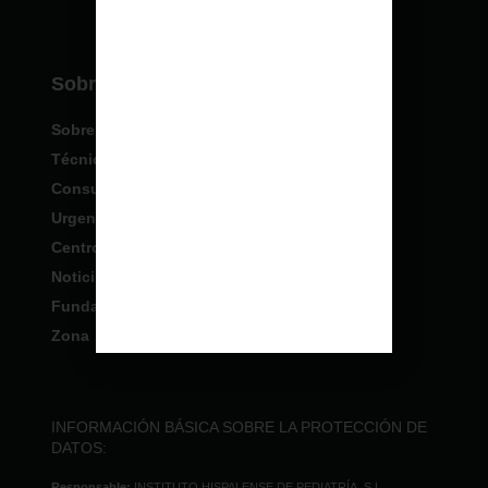
Sobre IHP
Sobre nosotros
Técnicas Especiales
Consultas
Urgencias
Centros IHP
Noticias
Fundación
Zona profesionales
INFORMACIÓN BÁSICA SOBRE LA PROTECCIÓN DE
DATOS:
Responsable:
INSTITUTO HISPALENSE DE PEDIATRÍA, S.L.