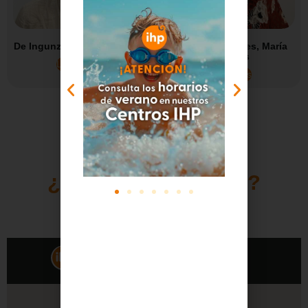
De Ingunza Barreiro, Evelio
Mojarro Práxedes, María
Dolores
Leer más
Leer más
MAPA IHP
¿DÓNDE ESTAMOS?