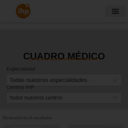
CUADRO MÉDICO
CONOCE EL LISTADO DE ESPECIALISTAS IHP
Especialidad
30
results
Todas nuestras especialidades
available
Centros IHP
19
results
Todos nuestros centros
available
Mostrando los 4 resultados