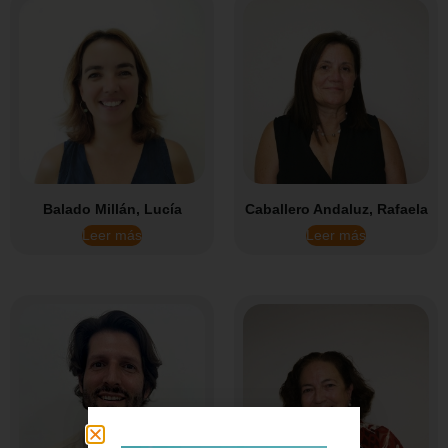
Balado Millán, Lucía
Caballero Andaluz, Rafaela
Leer más
Leer más