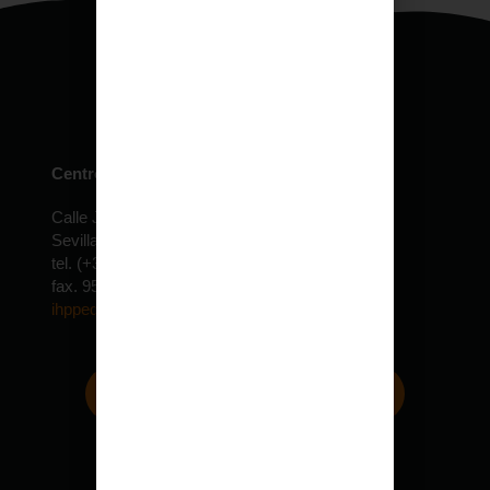
Centro de especialidades pediátricas
Calle Jardín de la Isla, 6 Edificio Expolocal
Sevilla – ESPAÑA
tel. (+34) 954 610 022 – 30 lineas
fax. 954 690 155
ihppediatria@ihppediatria.com