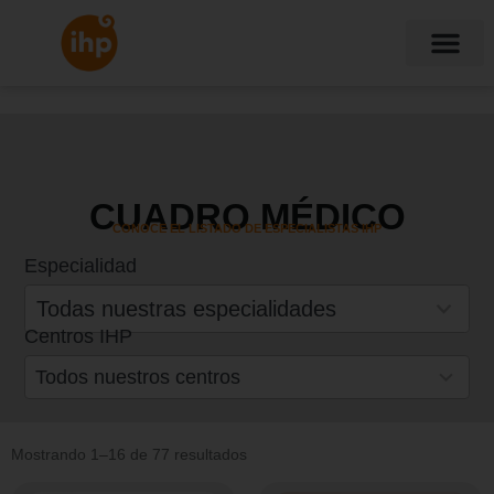
CUADRO MÉDICO
CONOCE EL LISTADO DE ESPECIALISTAS IHP
Especialidad
30
results
Todas nuestras especialidades
available
Centros IHP
19
results
Todos nuestros centros
available
Mostrando 1–16 de 77 resultados