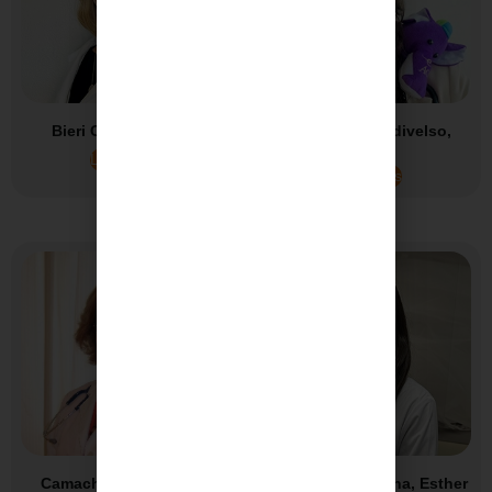
Bieri Cantero, Fany
Calderón Mendivelso,
Sonia
Leer más
Leer más
Camacho Conde, Pilar
Cambrón Carmona, Esther