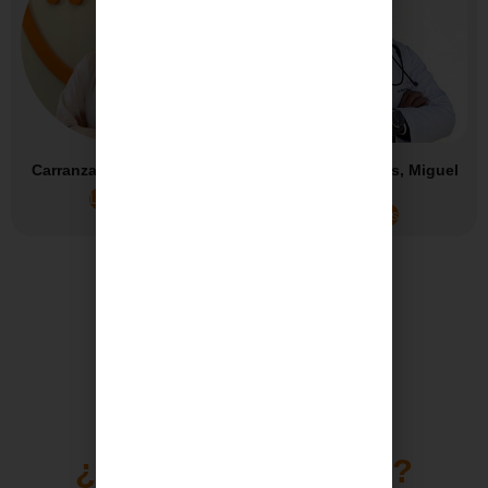
Carranza Parejo, Virginia
Ceballos Chaves, Miguel
Ángel
Leer más
Leer más
1
2
3
4
5
→
MAPA IHP
¿DÓNDE ESTAMOS?