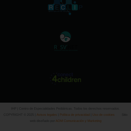
IHP | Centro de Especialidades Pediátricas. Todos los derechos reservados.
COPYRIGHT © 2025 |
Avisos legales
|
Política de privacidad
|
Uso de cookies
Sitio
web diseñado por
AOM Comunicación y Marketing