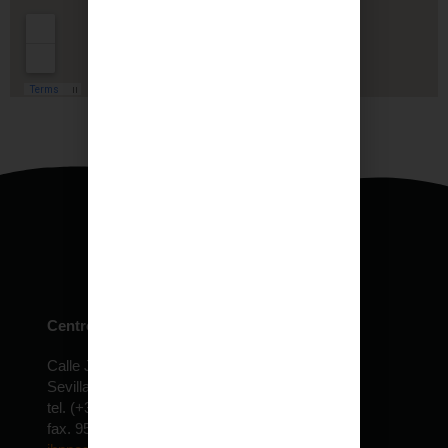
Centro de especialidades pediátricas
Calle Jardín de la Isla, 6 Edificio Expolocal
Sevilla – ESPAÑA
tel. (+34) 954 610 022 – 30 lineas
fax. 954 690 155