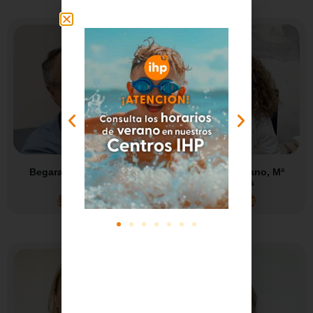
Begara de la Fuente,
Bernabé Moyano, Mª
Manuel
Ángeles
Leer más
Leer más