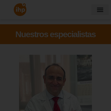
Nuestros especialistas