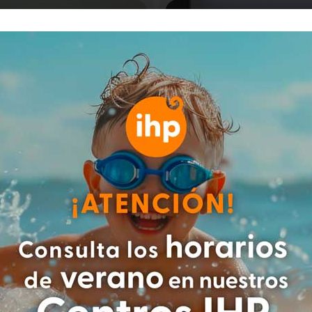
ace, Francisco Pablo
De Paz Báñez, Encarn
Leer más
Leer más