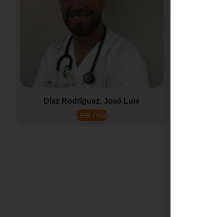
Díaz Rodríguez, José Luis
Domíngu
Leer más