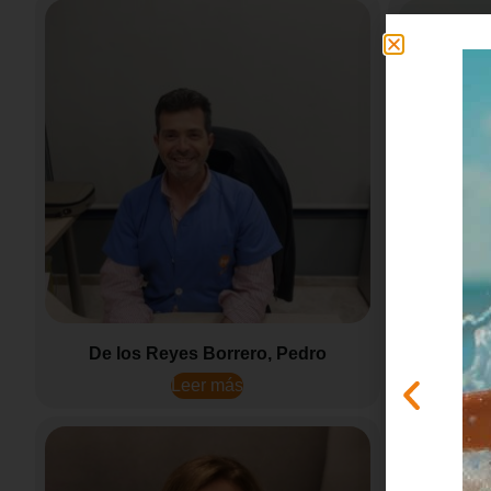
De los Reyes Borrero, Pedro
De P
Leer más