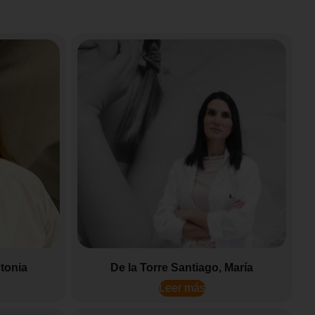
ntonia
De la Torre Santiago, María
Leer más