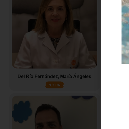
Del Río Fernández, María Ángeles
Dí
Leer más