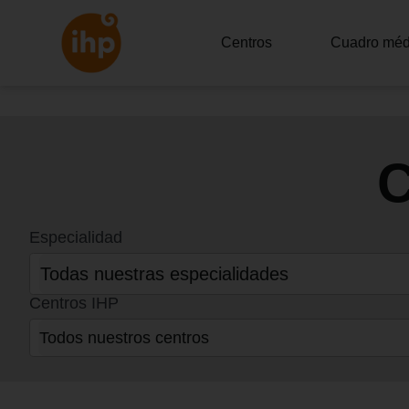
Centros
Cuadro méd
Especialidad
30
results
available
Centros IHP
19
results
available