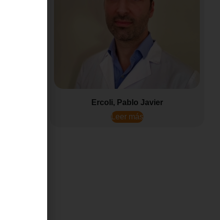
co Javier
Ercoli, Pablo Javier
Leer más