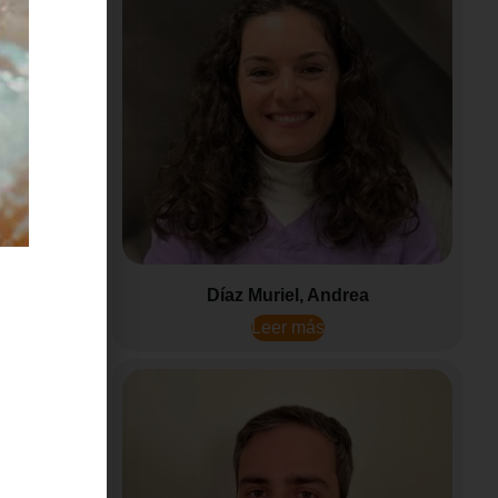
a
Díaz Muriel, Andrea
Leer más