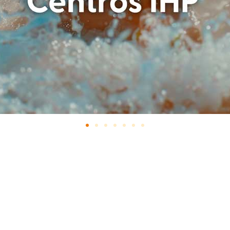
az Cañaveral, Lucía
Díaz López, Mart
Leer más
Leer más