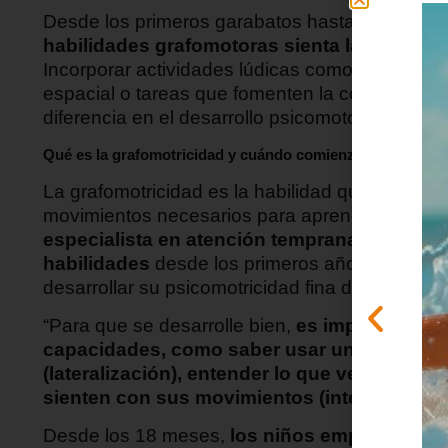
Desde los primeros garabatos hasta los trazos
habilidades grafomotoras sienta las bases pa
Incorporar actividades lúdicas como cajones se
espacial o tareas que fomenten la coordinació
diferencia en el desarrollo psicomotor de los n
Qué es la grafomotricidad y cuándo comienza a desarroll
La grafomotricidad es la habilidad que los niño
movimientos necesarios para aprender a escrib
especialista en atención temprana de Grupo
habilidades
desde los primeros años y qué eje
desarrollar su psicomotricidad fina de manera
“Para que se desarrolle bien,
es importante q
capacidades, como saber usar un lado del c
(lateralización), entender lo que ven (percep
sienten con sus movimientos (integración s
Desde los 18 meses,
los niños empiezan a re