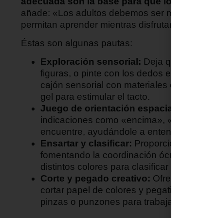
adecuada son la base para que los niños des
añade: «Los adultos debemos ser mediadores, 
permitan aprender mientras disfrutan.»
Éstas son algunas pautas:
Exploración sensorial:
Deja que el niño m
figuras, o pinte con los dedos en superfic
cajón sensorial con materiales como arroz 
gel para estimular el tacto.
Juego de orientación espacial:
Esconde 
indicaciones como «encima», «debajo» o «
encuentre, ayudándole a entender concept
Ensartar y clasificar:
Proporciona cuentas
fomentando la coordinación óculo-manual
distintos colores para clasificar y ensartar
Corte y pegado creativo:
Ofrece material
cortar papel de colores y pegatinas para c
pinzas o punzones para trabajar la motrici