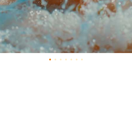
ás amplios conocidos como “barridos”,
in observar lo que dibujan», detalla la
miento de la muñeca y la
seguir sus trazos con la mirada”
,
, la percepción visual entra en juego
,
encionalidad, marcando el inicio de la
sentar figuras humanas básicas”.
rogresivo.
«De 1 a 2 años, los niños
e los 2 y 3 años pasa a un agarre
3 y 4 años, evoluciona hacia una pinza
 trazos.
y respetando los tiempos de cada niño
 aprendizaje lectoescritor. Desde
Grupo
encia, el juego y la estimulación