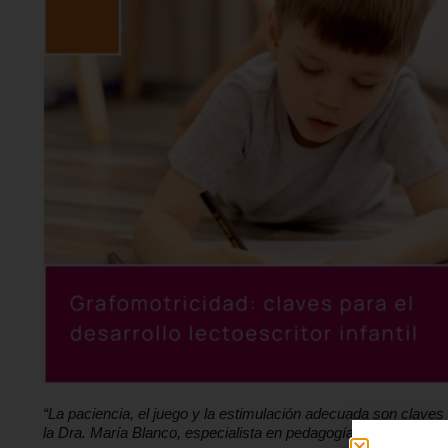
“La paciencia, el juego y la estimulación adecuada son claves p
la Dra. María Blanco, especialista en pedagogía de Grupo IH