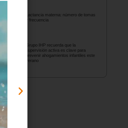
Lactancia materna: número de tomas
y frecuencia
Grupo IHP recuerda que la
supervisión activa es clave para
prevenir ahogamientos infantiles este
verano