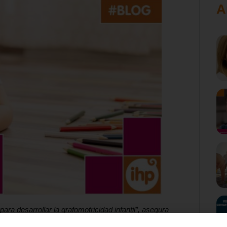
A
ara desarrollar la grafomotricidad infantil”, asegura
P