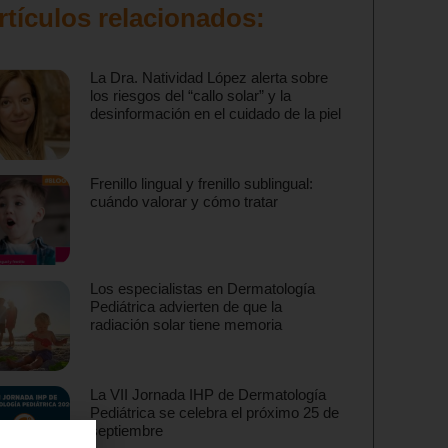
rtículos relacionados:
La Dra. Natividad López alerta sobre
los riesgos del “callo solar” y la
desinformación en el cuidado de la piel
Frenillo lingual y frenillo sublingual:
cuándo valorar y cómo tratar
Los especialistas en Dermatología
Pediátrica advierten de que la
radiación solar tiene memoria
La VII Jornada IHP de Dermatología
Pediátrica se celebra el próximo 25 de
septiembre