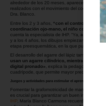
alrededor de los 20 meses, aparecen trazos m
realizados con el movimiento del codo, aunque s
Dra. Blanco.
Entre los 2 y 3 años,
“con el control del movi
coordinación ojo-mano, el niño comienza a 
cuenta la especialista de IHP. “Ya,
a los 3 años
y a los 4 años, los dibujos empiezan a tener int
etapa preesquemática, en la que pueden repre
El desarrollo del agarre del lápiz también es p
usan un agarre cilíndrico, mientras que entr
digital pronado»
, explica la pedagoga. A los 
cuadrípode, que permite mayor precisión en los
Juegos y actividades para estimular el aprendizaje
Fomentar la grafomotricidad de manera lúdica 
es crucial para garantizar un buen inicio en el
IHP
, María Blanco Carmona recuerda:
«La paci