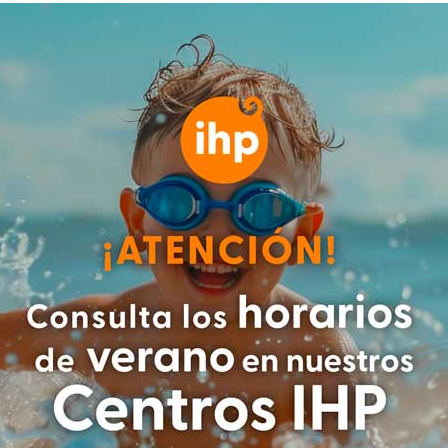
 con intención,
el desarrollo de
ra el aprendizaje de la escritura
.
nsoriales, juegos de orientación
n óculo-manual puede marcar la
iños de 1 a 4 años.
arse
s desarrollan para hacer los
ir.
María Blanco Carmona, pedagoga
 IHP, explica cómo fomentar estas
rcicios pueden ayudar a los niños a
 adecuada.
ue los niños también mejoren otras
uerpo más que el otro
ción visual) y coordinar lo que
ensorial)
”, asegura la especialista.
alizar sus primeros garabatos
y