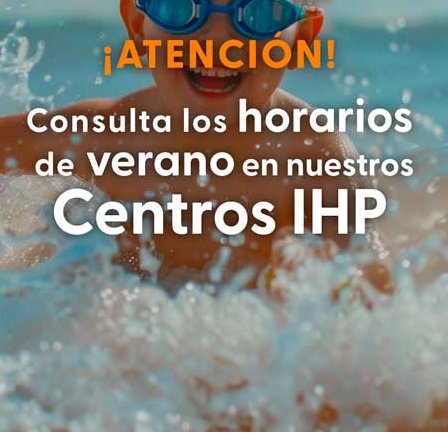
ón diferente, hay señales que deben
s en la piel
 tiene fiebre. Aun así, si las lesiones
ñan de malestar general o aparecen
nto antes.
nas o cuero cabelludo