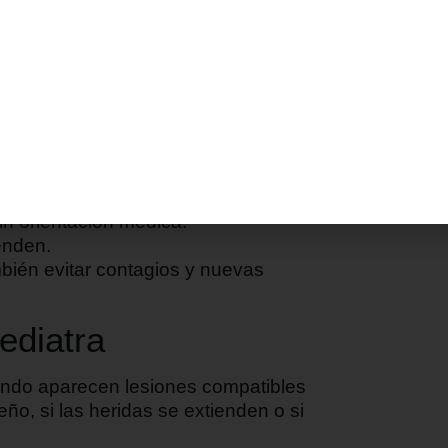
 todas necesitan el mismo abordaje.
r:
mientos.
in orientación médica.
enden.
ambién evitar contagios y nuevas
ediatra
ando aparecen lesiones compatibles
ño, si las heridas se extienden o si