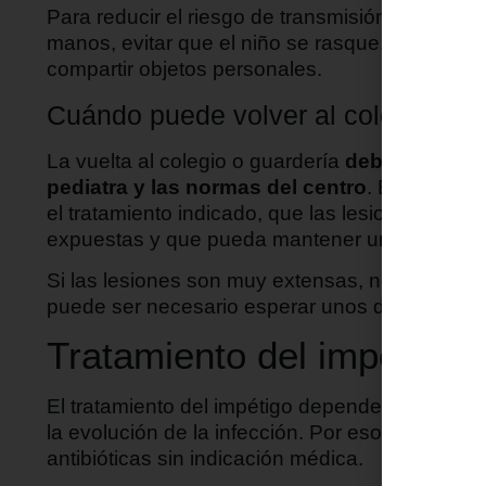
Para reducir el riesgo de transmisión, es impo
manos, evitar que el niño se rasque, cubrir las
compartir objetos personales.
Cuándo puede volver al colegio o g
La vuelta al colegio o guardería
debe seguir s
pediatra y las normas del centro
. En general
el tratamiento indicado, que las lesiones estén
expuestas y que pueda mantener unas medidas
Si las lesiones son muy extensas, no pueden cu
puede ser necesario esperar unos días antes d
Tratamiento del impétigo in
El tratamiento del impétigo depende de la exten
la evolución de la infección. Por eso, no convi
antibióticas sin indicación médica.