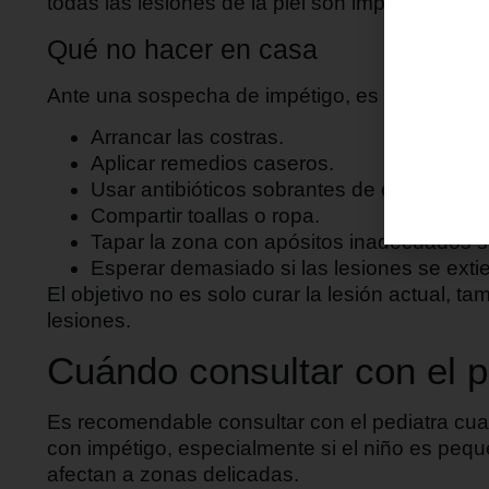
todas las lesiones de la piel son impétigo y no
Qué no hacer en casa
Ante una sospecha de impétigo, es mejor evita
Arrancar las costras.
Aplicar remedios caseros.
Usar antibióticos sobrantes de otros trata
Compartir toallas o ropa.
Tapar la zona con apósitos inadecuados s
Esperar demasiado si las lesiones se exti
El objetivo no es solo curar la lesión actual, t
lesiones.
Cuándo consultar con el p
Es recomendable consultar con el pediatra cu
con impétigo, especialmente si el niño es peque
afectan a zonas delicadas.