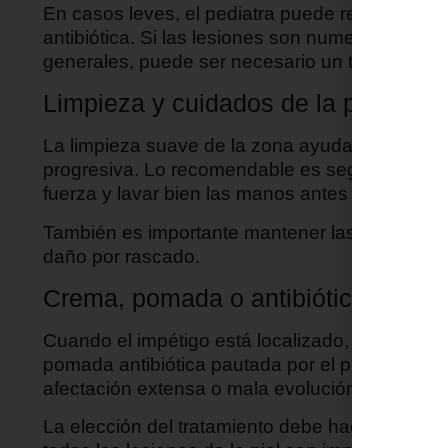
En casos leves, el pediatra puede recomendar
antibiótica. Si las lesiones son numerosas, se
generales, puede ser necesario un tratamiento p
Limpieza y cuidados de la piel
La limpieza suave de la zona ayuda a retirar s
progresiva. Lo recomendable es seguir las indic
fuerza y lavar bien las manos antes y después 
También es importante mantener las uñas del ni
daño por rascado.
Crema, pomada o antibiótico: cuánd
Cuando el impétigo está localizado, el tratami
pomada antibiótica pautada por el pediatra. En
afectación extensa o mala evolución, el especial
La elección del tratamiento debe hacerla siemp