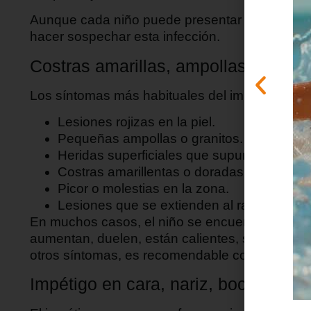
Aunque cada niño puede presentar una evoluci
hacer sospechar esta infección.
Costras amarillas, ampollas y herida
Los síntomas más habituales del impétigo son:
Lesiones rojizas en la piel.
Pequeñas ampollas o granitos.
Heridas superficiales que supuran.
Costras amarillentas o doradas.
Picor o molestias en la zona.
Lesiones que se extienden al rascarse.
En muchos casos, el niño se encuentra bien y no
aumentan, duelen, están calientes, se acompa
otros síntomas, es recomendable consultar cua
Impétigo en cara, nariz, boca, pier