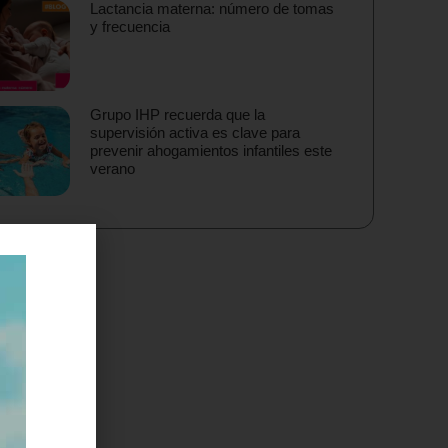
Lactancia materna: número de tomas
y frecuencia
Grupo IHP recuerda que la
supervisión activa es clave para
prevenir ahogamientos infantiles este
verano