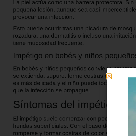
La piel actúa como una barrera protectora. S
pequeña lesión, aunque sea casi imperceptible,
provocar una infección.
Esto puede ocurrir tras una picadura de mosqui
rozadura, una dermatitis o incluso una irritació
tiene mucosidad frecuente.
Impétigo en bebés y niños pequeño
En bebés y niños pequeños conviene prestar es
se extienda, supure, forme costras o no mejore
es más delicada y el niño puede tocarse o rasc
que la infección se propague.
Síntomas del impétigo
El impétigo suele comenzar con pequeñas manc
heridas superficiales. Con el paso de las horas
romperse y formar costras de color amarillento 