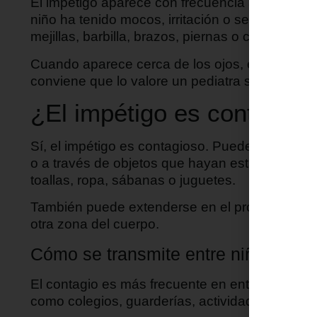
El impétigo aparece con frecuencia alrededor de
niño ha tenido mocos, irritación o se toca muc
mejillas, barbilla, brazos, piernas o cuero cabel
Cuando aparece cerca de los ojos, en bebés 
conviene que lo valore un pediatra sin demorar
¿El impétigo es contagios
Sí, el impétigo es contagioso. Puede transmitir
o a través de objetos que hayan estado en cont
toallas, ropa, sábanas o juguetes.
También puede extenderse en el propio niño si
otra zona del cuerpo.
Cómo se transmite entre niños
El contagio es más frecuente en entornos dond
como colegios, guarderías, actividades deport