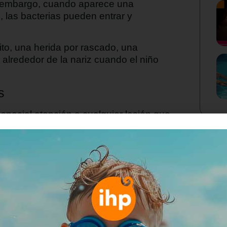
in embargo, cuando aparece una
 las bacterias pueden entrar y
to, una herida por rascado, una
n alrededor de la nariz cuando el niño
s
pecial atención a cualquier lesión que
 en pocos días. A estas edades, la piel
arse sin darse cuenta, lo que favorece
has rojas, granitos, ampollas o
 o los días, estas lesiones pueden
o aspecto parecido a la miel.