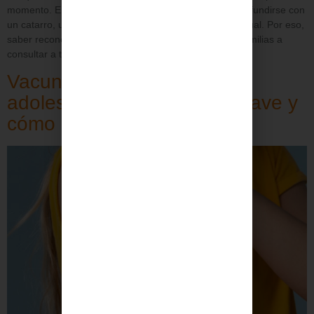
momento. En muchos casos, los síntomas pueden confundirse con
un catarro, una irritación pasajera o una reacción puntual. Por eso,
saber reconocer ciertas señales puede ayudar a las familias a
consultar a tiempo con […]
Vacunación VPH en
adolescentes: por qué es clave y
cómo protegerse a tiempo