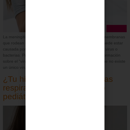
La meningitis es una inflamación de las meninges, las membranas
que rodean el cerebro y la médula espinal. En niños, puede estar
causada por distintos microorganismos, principalmente virus o
bacterias. Por eso, aunque muchas familias buscan información
sobre el “virus de la meningitis”, es importante saber que no existe
un único virus responsable. La diferencia […]
¿Tu hijo tiene asma o alergias
respiratorias? El neumólogo
pediátrico puede ayudarle