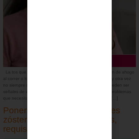
La tos que se repite, los pitidos al respirar, la sensación de ahogo
al correr o los episodios de bronquitis que vuelven una y otra vez
no siempre son “cosas de niños”. En algunos casos, pueden ser
señales de asma infantil, alergias respiratorias u otros problemas
que necesitan una valoración más específica. El asma […]
Ponerse la vacuna del herpes
zóster en Andalucía: centros,
requisitos y cita