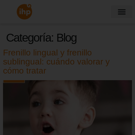
Categoría:
Blog
Frenillo lingual y frenillo
sublingual: cuándo valorar y
cómo tratar