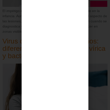
El impétigo es una infección de la piel bastante frecuente en la
infancia. Aunque puede llamar mucho la atención por el aspecto de
las lesiones, en la mayoría de los casos evoluciona bien cuando se
diagnostica y se trata de forma adecuada. Suele aparecer en
zonas visibles como la cara, alrededor de la nariz o […]
Virus de la meningitis en niños:
diferencias entre meningitis vírica
y bacteriana